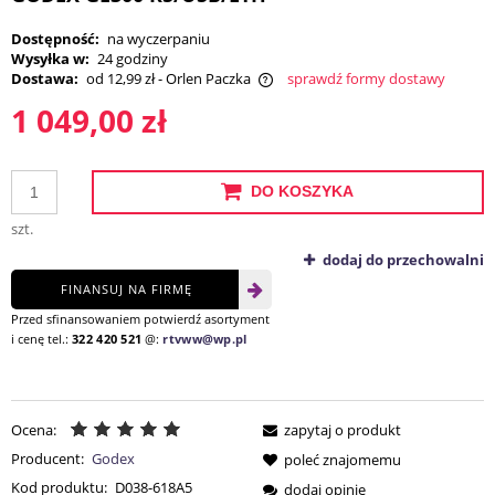
Dostępność:
na wyczerpaniu
Wysyłka w:
24 godziny
Dostawa:
od 12,99 zł
- Orlen Paczka
sprawdź formy dostawy
Cena nie zawiera ewentualnych kosztów płatności
1 049,00 zł
DO KOSZYKA
szt.
dodaj do przechowalni
FINANSUJ NA FIRMĘ
Przed sfinansowaniem potwierdź asortyment
i cenę tel.:
322 420 521
@:
rtvww@wp.pl
Ocena:
zapytaj o produkt
Producent:
Godex
poleć znajomemu
Kod produktu:
D038-618A5
dodaj opinię