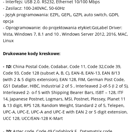
- Interfejs: USB 2.0. RS232, Ethernet 10/100 Mbps
- Zasilacz: 100-240VAC, 50-60Hz
- Język programowania: EZPL, GEPL, GZPL auto switch, GDPL
opcja
- Oprogramowanie: do projektowania etykiet:GoLabel Driver:
Vista, Windows 7, 8.1 and 10 , Windows Server 2012, 2016, MAC,
Linux
Drukowane kody kreskowe:
- 1D:
China Postal Code, Codabar, Code 11, Code 32,Code 39,
Code 93, Code 128 (subset A, B, C), EAN-8, EAN-13, EAN 8/13
(with 2 & 5 digits extension), EAN 128, FIM, German Post Code,
GS1 DataBar, HIBC, Industrial 2 of 5 , Interleaved 2-of-5 (I 2 of 5),
Interleaved 2- o-f 5 with Shipping Bearer Bars, ISBT – 128, ITF
14, Japanese Postnet, Logmars, MSI, Postnet, Plessey, Planet 11
& 13 digit, RPS 128, Random Weight, Standard 2 of 5, Telepen,
UPC-A, UPC-E, UPC-A and UPC-E with EAN 2 or 5 digit extension,
UCC 128, UCC/EAN-128 K-Mart
-
2D:
Aztec code, Code 49,Codablock F , Datamatrix code,