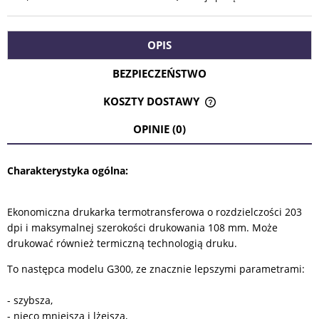
OPIS
BEZPIECZEŃSTWO
KOSZTY DOSTAWY
CENA NIE ZAWIERA EWENTUALNYCH KOSZTÓW PŁATNOŚCI
OPINIE (0)
Charakterystyka ogólna:
Ekonomiczna drukarka termotransferowa o rozdzielczości 203
dpi i maksymalnej szerokości drukowania 108 mm. Może
drukować również termiczną technologią druku.
To następca modelu G300, ze znacznie lepszymi parametrami:
- szybsza,
- nieco mniejsza i lżejsza,