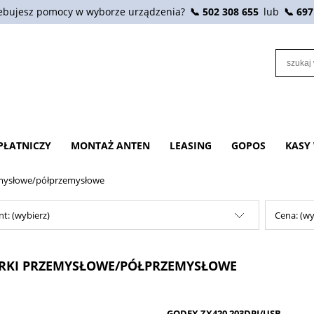
ebujesz pomocy w wyborze urządzenia?
📞 502 308 655
lub
📞 697
PŁATNICZY
MONTAŻ ANTEN
LEASING
GOPOS
KASY
emysłowe/półprzemysłowe
t: (wybierz)
Cena: (wy
RKI PRZEMYSŁOWE/PÓŁPRZEMYSŁOWE
GODEX ZX420 203DPI/USB