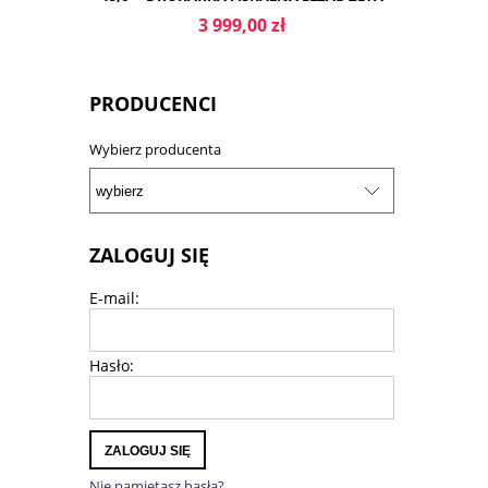
ONLINE
3 999,00 zł
PRODUCENCI
Wybierz producenta
DO KOSZYKA
ZALOGUJ SIĘ
E-mail:
Hasło:
ZALOGUJ SIĘ
Nie pamiętasz hasła?