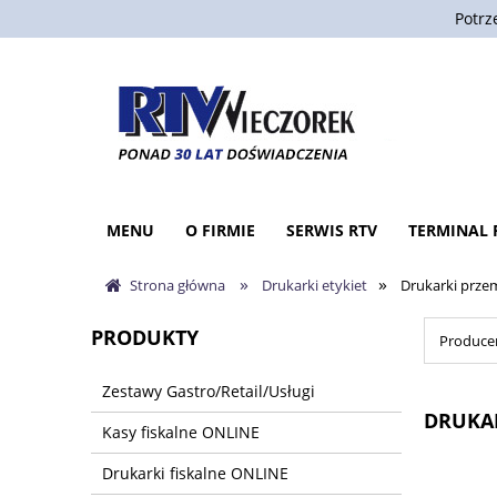
Potrz
MENU
O FIRMIE
SERWIS RTV
TERMINAL 
»
»
Strona główna
Drukarki etykiet
Drukarki prz
PRODUKTY
Producen
Zestawy Gastro/Retail/Usługi
DRUKA
Kasy fiskalne ONLINE
Drukarki fiskalne ONLINE