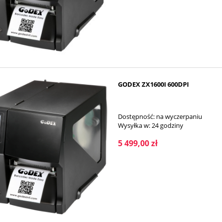
GODEX ZX1600I 600DPI
Dostępność:
na wyczerpaniu
Wysyłka w:
24 godziny
5 499,00 zł
NY PILOT SAMSUNG BN59-
ACLAS KOBRA ON LAN (USŁUGA
01274A
WDROŻENIOWA GRATIS)