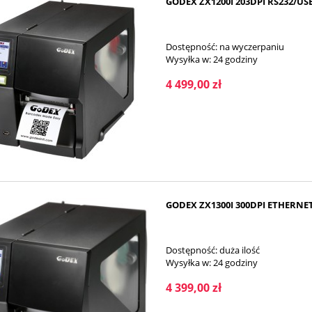
GODEX ZX1200I 203DPI RS232/U
Dostępność:
na wyczerpaniu
Wysyłka w:
24 godziny
4 499,00 zł
GODEX ZX1300I 300DPI ETHERNE
Dostępność:
duża ilość
Wysyłka w:
24 godziny
4 399,00 zł