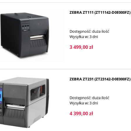
169,99 zł
1 399,00 zł
ZEBRA ZT111 (ZT11142-D0E000FZ)
na regularna:
183,50 zł
Cena regularna:
1 659,00 zł
jniższa cena:
169,99 zł
Najniższa cena:
1 399,00 zł
Dostępność:
duża ilość
Wysyłka w:
3 dni
3 499,00 zł
DO KOSZYKA
DO KOSZYKA
ZEBRA ZT231 (ZT23142-D0E000FZ)
Dostępność:
duża ilość
Wysyłka w:
3 dni
4 399,00 zł