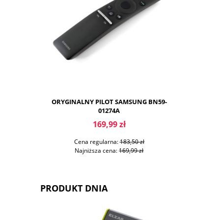
ORYGINALNY PILOT SAMSUNG BN59-
ORYGINAL
01274A
169,99 zł
Cena regularna:
183,50 zł
Ce
Najniższa cena:
169,99 zł
Na
PRODUKT DNIA
DO KOSZYKA