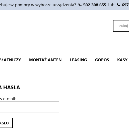
ebujesz pomocy w wyborze urządzenia?
📞 502 308 655
lub
📞 697
PŁATNICZY
MONTAŻ ANTEN
LEASING
GOPOS
KASY
A HASŁA
s e-mail:
HASŁO