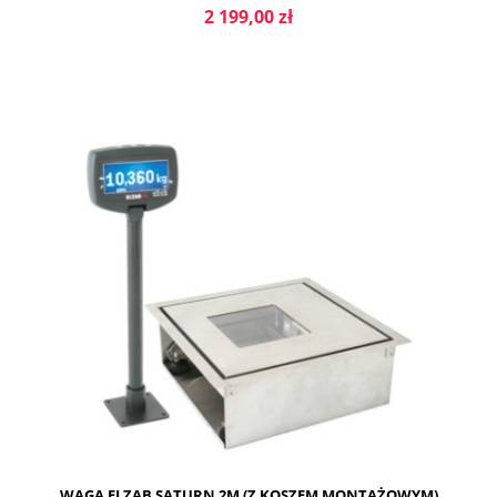
2 199,00 zł
DO KOSZYKA
WAGA ELZAB SATURN 2M (Z KOSZEM MONTAŻOWYM)