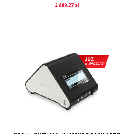
2 889,27 zł
DO KOSZYKA
POSNET TRIO ONLINE BT/WIFI (USŁUGA WDROŻENIOWA