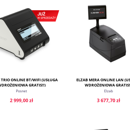
DO KOSZYKA
DO KOSZYKA
 TRIO ONLINE BT/WIFI (USŁUGA
ELZAB MERA ONLINE LAN (U
DROŻENIOWA GRATIS!!)
WDROŻENIOWA GRATIS!
Posnet
Elzab
2 999,00 zł
3 677,70 zł