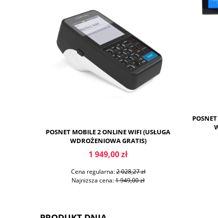
POSNET
W
POSNET MOBILE 2 ONLINE WIFI (USŁUGA
ORYGINAL
WDROŻENIOWA GRATIS)
1 949,00 zł
Cena regularna:
2 028,27 zł
Ce
Najniższa cena:
1 949,00 zł
Na
PRODUKT DNIA