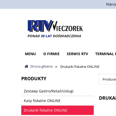
Potrz
MENU
O FIRMIE
SERWIS RTV
TERMINAL 
»
Strona główna
Drukarki fiskalne ONLINE
PRODUKTY
Producen
Zestawy Gastro/Retail/Usługi
DRUKAR
Kasy fiskalne ONLINE
Drukarki fiskalne ONLINE