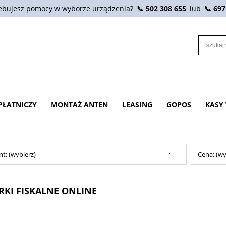
ebujesz pomocy w wyborze urządzenia?
📞 502 308 655
lub
📞 697
PŁATNICZY
MONTAŻ ANTEN
LEASING
GOPOS
KASY
t: (wybierz)
Cena: (wy
KI FISKALNE ONLINE