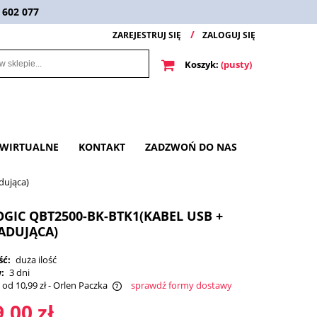
 602 077
ZAREJESTRUJ SIĘ
ZALOGUJ SIĘ
Koszyk:
(pusty)
 WIRTUALNE
KONTAKT
ZADZWOŃ DO NAS
dująca)
GIC QBT2500-BK-BTK1(KABEL USB +
ADUJĄCA)
ść:
duża ilość
:
3 dni
od 10,99 zł
- Orlen Paczka
sprawdź formy dostawy
,00 zł
a ewentualnych kosztów