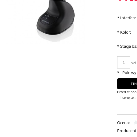
płatności
*
Interfejs:
*
Kolor:
*
Stacja b
szt
*
- Pole w
FI
Przed sfina
i cenę tel.
Ocena:
Producent