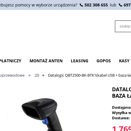
ebujesz pomocy w wyborze urządzenia?
📞 502 308 655
lub
📞 697
PŁATNICZY
MONTAŻ ANTEN
LEASING
GOPOS
KASY
»
»
ezprzewodowe
2D
Datalogic QBT2500-BK-BTK1(kabel USB + baza ła
DATALO
BAZA Ł
Dostępno
Wysyłka w
Dostawa:
1 769
Cena nie zawier