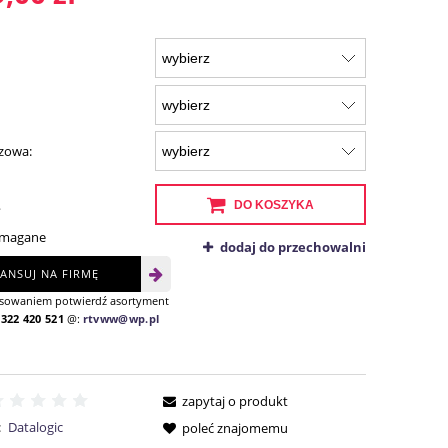
azowa:
.
DO KOSZYKA
ymagane
dodaj do przechowalni
NANSUJ NA FIRMĘ
nsowaniem potwierdź asortyment
:
322 420 521
@:
rtvww@wp.pl
zapytaj o produkt
:
Datalogic
poleć znajomemu