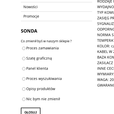
RODZAJE 
WYDAJNOŚ
Nowości
TYP KOMU
Promocje
ZASIĘG P
SYGNALIZ
ODPORNOŚ
SONDA
NORMA SZ
TEMPERATU
Co zmienił byś w naszym sklepie ?
KOLOR: c
Proces zamawiania
KABEL W 
BAZA KOM
Szatę graficzną
ZASILACZ
INNE CEC
Panel klienta
WYMIARY:
Proces wyszukiwania
WAGA: 20
GWARANCJ
Opisy produktów
Nic bym nie zmienił
GŁOSUJ