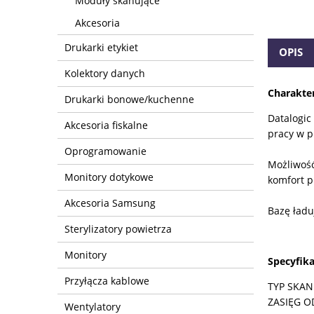
Moduły skanujące
Akcesoria
Drukarki etykiet
OPIS
Kolektory danych
Charakte
Drukarki bonowe/kuchenne
Datalogic
Akcesoria fiskalne
pracy w p
Oprogramowanie
Możliwość
Monitory dotykowe
komfort p
Akcesoria Samsung
Bazę ład
Sterylizatory powietrza
Monitory
Specyfika
Przyłącza kablowe
TYP SKANE
ZASIĘG O
Wentylatory