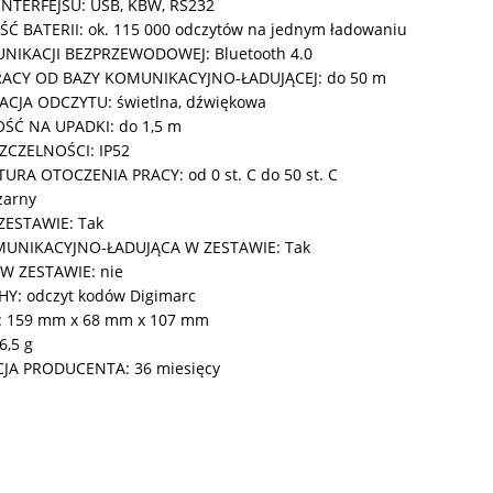
INTERFEJSU: USB, KBW, RS232
Ć BATERII: ok. 115 000 odczytów na jednym ładowaniu
NIKACJI BEZPRZEWODOWEJ: Bluetooth 4.0
RACY OD BAZY KOMUNIKACYJNO-ŁADUJĄCEJ: do 50 m
ACJA ODCZYTU: świetlna, dźwiękowa
Ć NA UPADKI: do 1,5 m
CZELNOŚCI: IP52
RA OTOCZENIA PRACY: od 0 st. C do 50 st. C
zarny
ZESTAWIE: Tak
UNIKACYJNO-ŁADUJĄCA W ZESTAWIE: Tak
 W ZESTAWIE: nie
HY: odczyt kodów Digimarc
 159 mm x 68 mm x 107 mm
6,5 g
A PRODUCENTA: 36 miesięcy