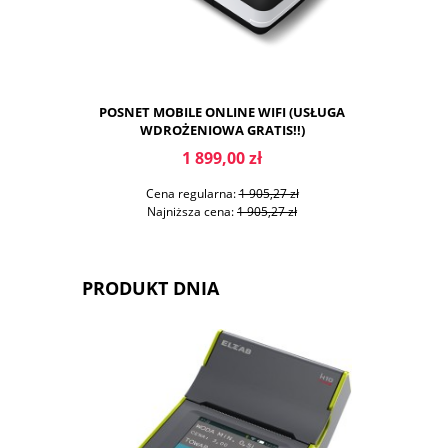
POSNET MOBILE ONLINE WIFI (USŁUGA
ACLAS 
WDROŻENIOWA GRATIS!!)
WD
1 899,00 zł
Cena regularna:
1 905,27 zł
Cen
Najniższa cena:
1 905,27 zł
Naj
PRODUKT DNIA
DO KOSZYKA