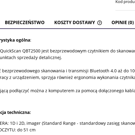
Kod produ
BEZPIECZEŃSTWO
KOSZTY DOSTAWY
OPINIE (0)
CENA NIE ZAWI
rystyka ogólna
:
KOSZTÓW PŁATN
 QuickScan QBT2500 jest bezprzewodowym czytnikiem do skanowan
unktach sprzedaży detalicznej.
 bezprzewodowego skanowania i transmisji Bluetooth 4.0 aż do 1
racy z urządzeniem, sprzyja również ergonomia wykonania czytnika
ującą podłączyć można z komputerem za pomocą dołączonego kabl
cja techniczna:
RA: 1D i 2D, imager (Standard Range - standardowy zasięg skano
DCZYTU: do 51 cm